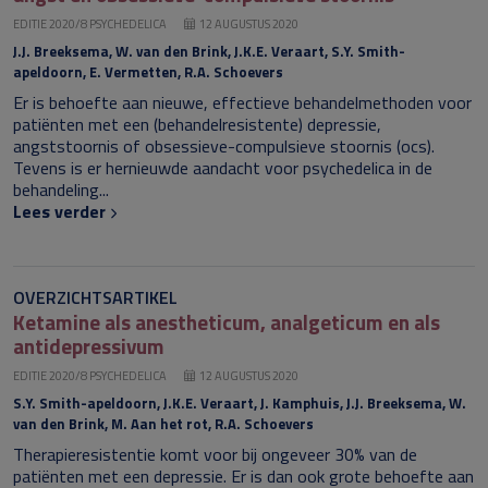
EDITIE 2020/8 PSYCHEDELICA
12 AUGUSTUS 2020
J.J. Breeksema, W. van den Brink, J.K.E. Veraart, S.Y. Smith-
apeldoorn, E. Vermetten, R.A. Schoevers
Er is behoefte aan nieuwe, effectieve behandelmethoden voor
patiënten met een (behandelresistente) depressie,
angststoornis of obsessieve-compulsieve stoornis (ocs).
Tevens is er hernieuwde aandacht voor psychedelica in de
behandeling...
Lees verder
OVERZICHTSARTIKEL
Ketamine als anestheticum, analgeticum en als
antidepressivum
EDITIE 2020/8 PSYCHEDELICA
12 AUGUSTUS 2020
S.Y. Smith-apeldoorn, J.K.E. Veraart, J. Kamphuis, J.J. Breeksema, W.
van den Brink, M. Aan het rot, R.A. Schoevers
Therapieresistentie komt voor bij ongeveer 30% van de
patiënten met een depressie. Er is dan ook grote behoefte aan