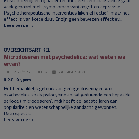
Existentieel lijden bij patiënten met een terminale ziekte gaat
vaak gepaard met (symptomen van) angst en depressie.
Psychotherapeutische interventies lijken effectief, maar het
effect is van korte duur. Er zijn geen bewezen effectiev...
Lees verder
OVERZICHTSARTIKEL
Microdoseren met psychedelica: wat weten we
ervan?
EDITIE 2020/8 PSYCHEDELICA
12 AUGUSTUS 2020
K.P.C. Kuypers
Het herhaaldelijk gebruik van geringe doseringen van
psychedelica zoals psilocybine en lsd gedurende een bepaalde
periode (‘microdoseren’; md) heeft de laatste jaren aan
populariteit en wetenschappelijke aandacht gewonnen.
Retrospecti...
Lees verder