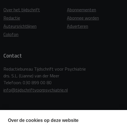
Over het tijdschrift
Abonnementen
Redactie
Abonnee worden
Auteursrichtlijnen
Adverteren
Colofon
Contact
Redactiebureau Tijdschrift voor Psychiatrie
drs. S.L. (Lianne) van der Meer
Telefoon: 030 899 00 80
info@tijdschriftvoorpsychiatrie.nl
Copyright
Over de cookies op deze website