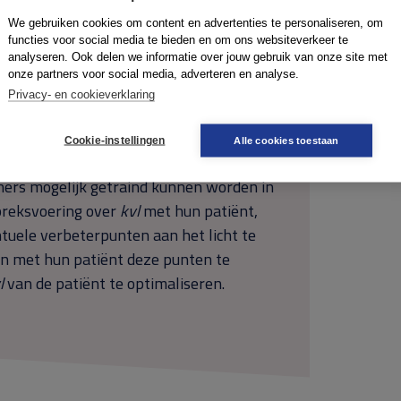
 accepteerden. Daarnaast bleken de
We gebruiken cookies om content en advertenties te personaliseren, om
functies voor social media te bieden en om ons websiteverkeer te
iet goed op de hoogte van de
kvl
van hun
analyseren. Ook delen we informatie over jouw gebruik van onze site met
onze partners voor social media, adverteren en analyse.
Privacy- en cookieverklaring
ooral omgevingskenmerken samenhangen
unstig perspectief op het eventueel
Cookie-instellingen
Alle cookies toestaan
seren van de
kvl
van patiënten in de
lfpz
.
ners mogelijk getraind kunnen worden in
preksvoering over
kvl
met hun patiënt,
tuele verbeterpunten aan het licht te
 met hun patiënt deze punten te
l
van de patiënt te optimaliseren.