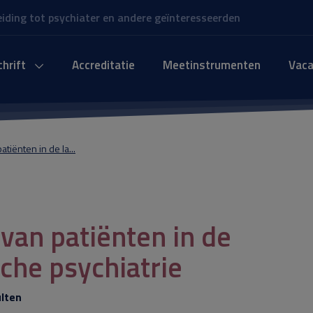
leiding tot psychiater en andere geïnteresseerden
chrift
Accreditatie
Meetinstrumenten
Vaca
atiënten in de la...
 van patiënten in de
che psychiatrie
ulten