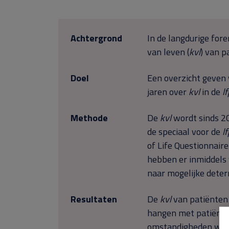
Achtergrond
In de langdurige fore
van leven (
kvl
) van p
Doel
Een overzicht geven 
jaren over
kvl
in de
l
Methode
De
kvl
wordt sinds 20
de speciaal voor de
l
of Life Questionnaire 
hebben er inmiddels 
naar mogelijke dete
Resultaten
De
kvl
van patiënten
hangen met patiënt
omstandigheden waari