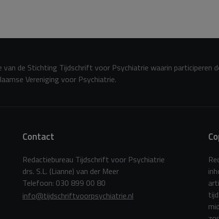
 van de Stichting Tijdschrift voor Psychiatrie waarin participeren 
laamse Vereniging voor Psychiatrie.
Contact
Co
Redactiebureau Tijdschrift voor Psychiatrie
Red
drs. S.L. (Lianne) van der Meer
in
Telefoon: 030 899 00 80
art
tij
info@tijdschriftvoorpsychiatrie.nl
mid
zon