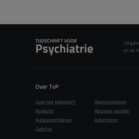
Uitgave
en de V
Over TvP
Over het tijdschrift
Abonnementen
Redactie
Abonnee worden
Auteursrichtlijnen
Adverteren
Colofon