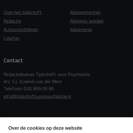
Over het tijdschrift
Abonnementen
Redactie
Abonnee worden
Auteursrichtlijnen
Adverteren
Colofon
Contact
Redactiebureau Tijdschrift voor Psychiatrie
drs. S.L. (Lianne) van der Meer
Telefoon: 030 899 00 80
info@tijdschriftvoorpsychiatrie.nl
Copyright
Over de cookies op deze website