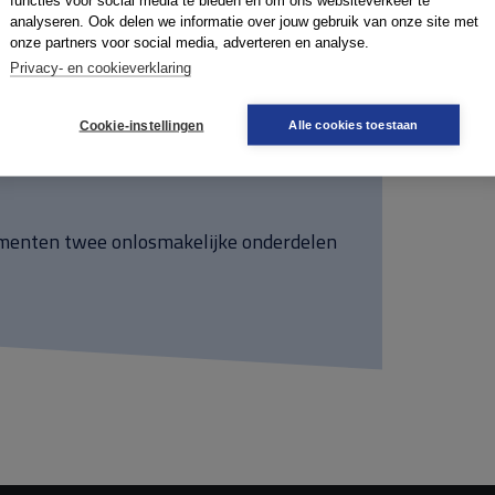
functies voor social media te bieden en om ons websiteverkeer te
opname voor eigen bestwil, of een
analyseren. Ook delen we informatie over jouw gebruik van onze site met
onze partners voor social media, adverteren en analyse.
Privacy- en cookieverklaring
an gevaar voor zichzelf en/of de
Cookie-instellingen
Alle cookies toestaan
r eigen bestwil.
ementen twee onlosmakelijke onderdelen