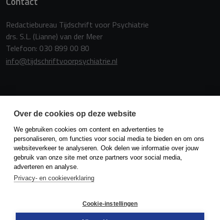
Contact
Redactiebureau Tijdschrift voor Psychiatrie
drs. S.L. (Lianne) van der Meer
Telefoon: 030 899 00 80
info@tijdschriftvoorpsychiatrie.nl
Copyright
Over de cookies op deze website
We gebruiken cookies om content en advertenties te
Redactie en uitgever zijn niet aansprakelijk voor de inhoud van
personaliseren, om functies voor social media te bieden en om ons
de onder auteursnaam opgenomen artikelen of van de
websiteverkeer te analyseren. Ook delen we informatie over jouw
advertenties. Niets uit dit tijdschrift mag openbaar worden
gebruik van onze site met onze partners voor social media,
gemaakt door middel van druk, microfilm of op welke wijze
adverteren en analyse.
ook, zonder schriftelijke toestemming van de redactie.
Privacy- en cookieverklaring
Cookie-instellingen