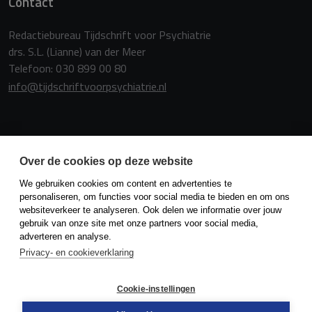
Contact
Redactiebureau Tijdschrift voor Psychiatrie
drs. S.L. (Lianne) van der Meer
Telefoon: 030 899 00 80
info@tijdschriftvoorpsychiatrie.nl
Copyright
Over de cookies op deze website
We gebruiken cookies om content en advertenties te
Redactie en uitgever zijn niet aansprakelijk voor de inhoud van
personaliseren, om functies voor social media te bieden en om ons
de onder auteursnaam opgenomen artikelen of van de
websiteverkeer te analyseren. Ook delen we informatie over jouw
advertenties. Niets uit dit tijdschrift mag openbaar worden
gebruik van onze site met onze partners voor social media,
gemaakt door middel van druk, microfilm of op welke wijze
adverteren en analyse.
ook, zonder schriftelijke toestemming van de redactie.
Privacy- en cookieverklaring
Cookie-instellingen