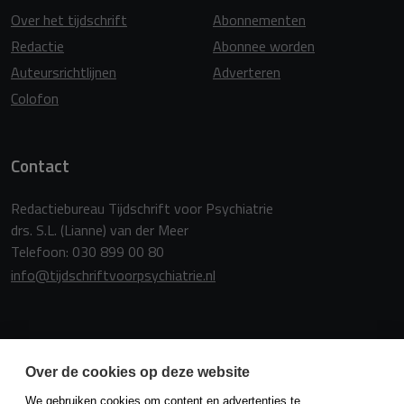
Over het tijdschrift
Abonnementen
Redactie
Abonnee worden
Auteursrichtlijnen
Adverteren
Colofon
Contact
Redactiebureau Tijdschrift voor Psychiatrie
drs. S.L. (Lianne) van der Meer
Telefoon: 030 899 00 80
info@tijdschriftvoorpsychiatrie.nl
Copyright
Over de cookies op deze website
We gebruiken cookies om content en advertenties te