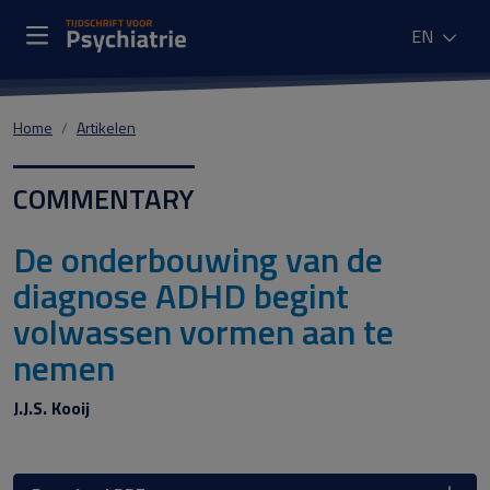
EN
Home
Artikelen
COMMENTARY
De onderbouwing van de
diagnose ADHD begint
volwassen vormen aan te
nemen
J.J.S. Kooij