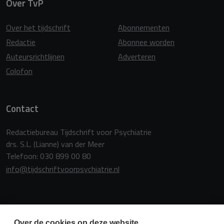
Over TvP
Over het tijdschrift
Abonnementen
Redactie
Abonnee worden
Auteursrichtlijnen
Adverteren
Colofon
Contact
Redactiebureau Tijdschrift voor Psychiatrie
drs. S.L. (Lianne) van der Meer
Telefoon: 030 899 00 80
info@tijdschriftvoorpsychiatrie.nl
Copyright
Over de cookies op deze website