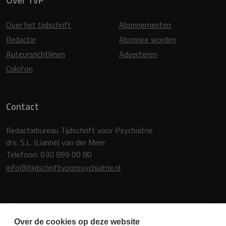
Over het tijdschrift
Abonnementen
Redactie
Abonnee worden
Auteursrichtlijnen
Adverteren
Colofon
Contact
Redactiebureau Tijdschrift voor Psychiatrie
drs. S.L. (Lianne) van der Meer
Telefoon: 030 899 00 80
info@tijdschriftvoorpsychiatrie.nl
Copyright
Over de cookies op deze website