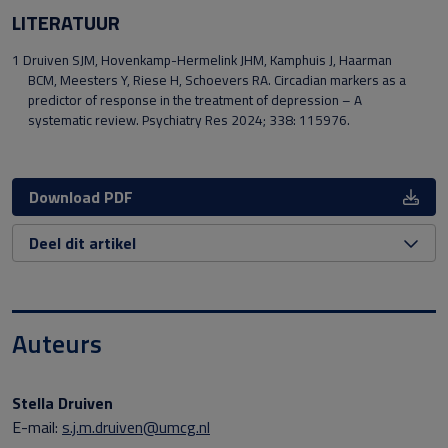
LITERATUUR
1 Druiven SJM, Hovenkamp-Hermelink JHM, Kamphuis J, Haarman
BCM, Meesters Y, Riese H, Schoevers RA. Circadian markers as a
predictor of response in the treatment of depression – A
systematic review. Psychiatry Res 2024; 338: 115976.
Download PDF
Deel dit artikel
Auteurs
Stella Druiven
E-mail:
s.j.m.druiven@umcg.nl